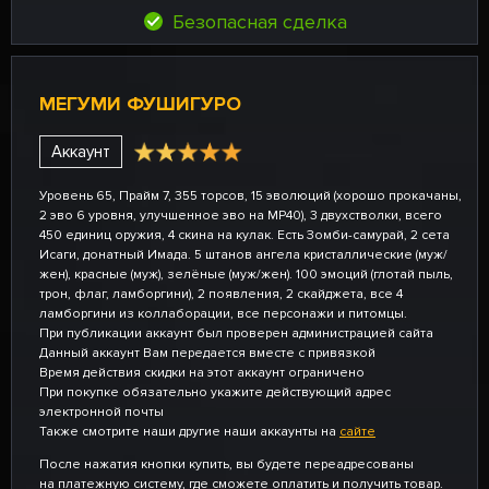
Безопасная сделка
МЕГУМИ ФУШИГУРО
Аккаунт
Уровень 65, Прайм 7, 355 торсов, 15 эволюций (хорошо прокачаны,
2 эво 6 уровня, улучшенное эво на MP40), 3 двухстволки, всего
450 единиц оружия, 4 скина на кулак. Есть Зомби-самурай, 2 сета
Исаги, донатный Имада. 5 штанов ангела кристаллические (муж/
жен), красные (муж), зелёные (муж/жен). 100 эмоций (глотай пыль,
трон, флаг, ламборгини), 2 появления, 2 скайджета, все 4
ламборгини из коллаборации, все персонажи и питомцы.
При публикации аккаунт был проверен администрацией сайта
Данный аккаунт Вам передается вместе с привязкой
Время действия скидки на этот аккаунт ограничено
При покупке обязательно укажите действующий адрес
электронной почты
Также смотрите наши другие наши аккаунты на
сайте
После нажатия кнопки купить, вы будете переадресованы
на платежную систему, где сможете оплатить и получить товар.